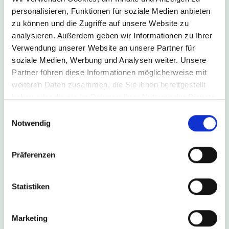
personalisieren, Funktionen für soziale Medien anbieten
zu können und die Zugriffe auf unsere Website zu
analysieren. Außerdem geben wir Informationen zu Ihrer
Verwendung unserer Website an unsere Partner für
soziale Medien, Werbung und Analysen weiter. Unsere
Partner führen diese Informationen möglicherweise mit
weiteren Daten zusammen, die Sie ihnen bereitgestellt
lasershows für regensburg: die
haben oder die sie im Rahmen Ihrer Nutzung der Dienste
gesammelt haben.
Einwilligungsauswahl
alternative zum feuerwerk
Notwendig
Die Beliebtheit von Lasershows hat in den vergangenen
Präferenzen
Jahren stark zugenommen – auch im Raum Regensburg.
Während Lasershows früher eher bei Konzerten oder
Discotheken eingesetzt wurden, bieten sie heute eine
Statistiken
attraktive Alternative zu Feuerwerken. Denn sie haben
nicht nur den Vorteil, dass sie neue und ausgefeiltere
Marketing
Möglichkeiten bieten, sondern sie sind auch deutlich