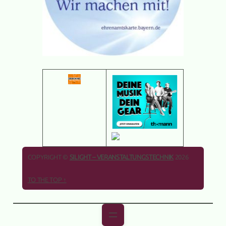
about us
COPYRIGHT ©
SILIGHT – VERANSTALTUNGSTECHNIK
2026
TO THE TOP ↑