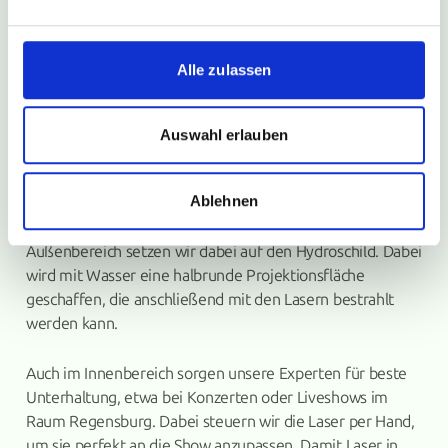
besser für die Umwelt. Außerdem erzeugen sie keinen
Lärm und somit keine Konflikte mit den Nachbarn.
Darüber hinaus gibt es viele Gestaltungsmöglichkeiten,
Alle zulassen
etwa eine Untermalung mit Musik. Gerne sprechen
unsere Experten mit Ihnen darüber und gestalten eine
passende Lasershow für Ihr Lieblingslied oder Ihren
Auswahl erlauben
Unternehmenssong.
Ablehnen
Wir sind für Sie da und realisieren Ihren Wunsch einer
Lasershow für Ihre Veranstaltung in Regensburg. Im
Außenbereich setzen wir dabei auf den Hydroschild. Dabei
wird mit Wasser eine halbrunde Projektionsfläche
geschaffen, die anschließend mit den Lasern bestrahlt
werden kann.
Auch im Innenbereich sorgen unsere Experten für beste
Unterhaltung, etwa bei Konzerten oder Liveshows im
Raum Regensburg. Dabei steuern wir die Laser per Hand,
um sie perfekt an die Show anzupassen. Damit Laser in