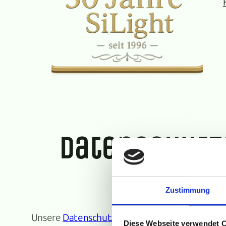
SiLight – Veranstaltungstechnik
Licht-/Ton-/Multimediatechnik, Feuerwerk und Lasershows seit 1996
datenschutz
Zustimmung
Unsere
Datenschutzerklärung
im PDF-Format.
Diese Webseite verwendet 