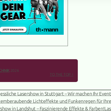
CHNIK
2026
TO THE TOP ↑
essliche Lasershow in Stuttgart – Wir machen Ihr Event
temberaubende Lichteffekte und Funkenregen für Ih
how in Landshut – Faszinierende Effekte & Farben!
La