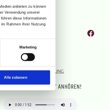
 Medien anbieten zu können
hrer Verwendung unserer
 führen diese Informationen
ie im Rahmen Ihrer Nutzung
Faceb
Marketing
sonstiges
IMPRESSUM
DATENSCHUTZERKLÄRUNG
Alle zulassen
LS-BEISPIELE
R SILIGHT-SONG – JETZT ANHÖREN!