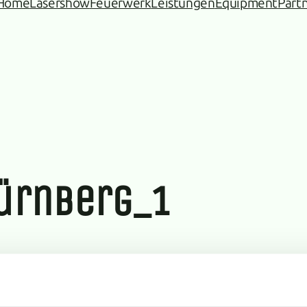
Home
Lasershow
Feuerwerk
Leistungen
Equipment
Part
ürnberg_1